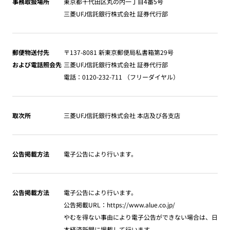
事務取扱場所
東京都千代田区丸の内一丁目4番5号
三菱UFJ信託銀行株式会社 証券代行部
郵便物送付先
〒137-8081 新東京郵便局私書箱第29号
および電話照会先
三菱UFJ信託銀行株式会社 証券代行部
電話：0120-232-711 （フリーダイヤル）
取次所
三菱UFJ信託銀行株式会社 本店及び各支店
公告掲載方法
電子公告により行います。
公告掲載方法
電子公告により行います。
公告掲載URL：https://www.alue.co.jp/
やむを得ない事由により電子公告ができない場合は、日
本経済新聞に掲載して行います。