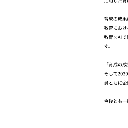
活用した育
育成の成果
教育におけ
教育×AI
す。
「育成の成
そして20
員ともに企
今後とも一