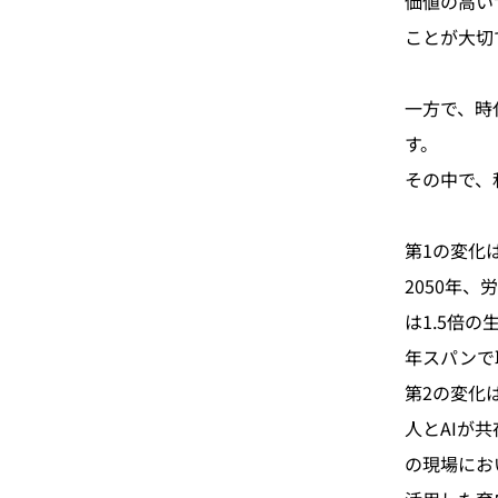
価値の高い
ことが大切
一方で、時
す。
その中で、
第1の変化
2050年
は1.5倍
年スパンで
第2の変化
人とAIが
の現場にお